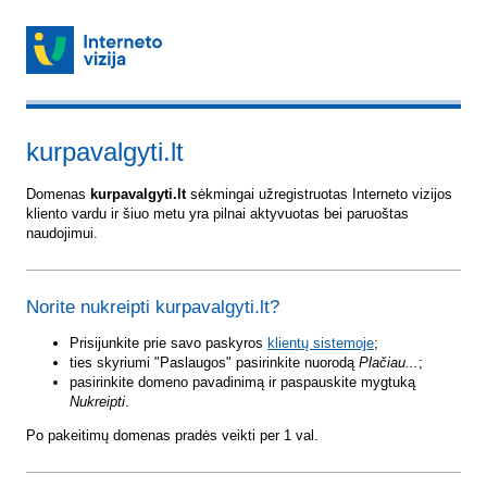
kurpavalgyti.lt
Domenas
kurpavalgyti.lt
sėkmingai užregistruotas Interneto vizijos
kliento vardu ir šiuo metu yra pilnai aktyvuotas bei paruoštas
naudojimui.
Norite nukreipti kurpavalgyti.lt?
Prisijunkite prie savo paskyros
klientų sistemoje
;
ties skyriumi "Paslaugos" pasirinkite nuorodą
Plačiau...
;
pasirinkite domeno pavadinimą ir paspauskite mygtuką
Nukreipti
.
Po pakeitimų domenas pradės veikti per 1 val.