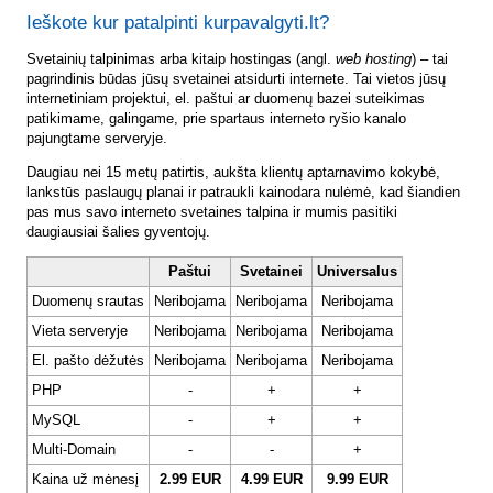
Ieškote kur patalpinti kurpavalgyti.lt?
Svetainių talpinimas arba kitaip hostingas (angl.
web hosting
) – tai
pagrindinis būdas jūsų svetainei atsidurti internete. Tai vietos jūsų
internetiniam projektui, el. paštui ar duomenų bazei suteikimas
patikimame, galingame, prie spartaus interneto ryšio kanalo
pajungtame serveryje.
Daugiau nei 15 metų patirtis, aukšta klientų aptarnavimo kokybė,
lankstūs paslaugų planai ir patraukli kainodara nulėmė, kad šiandien
pas mus savo interneto svetaines talpina ir mumis pasitiki
daugiausiai šalies gyventojų.
Paštui
Svetainei
Universalus
Duomenų srautas
Neribojama
Neribojama
Neribojama
Vieta serveryje
Neribojama
Neribojama
Neribojama
El. pašto dėžutės
Neribojama
Neribojama
Neribojama
PHP
-
+
+
MySQL
-
+
+
Multi-Domain
-
-
+
Kaina už mėnesį
2.99 EUR
4.99 EUR
9.99 EUR