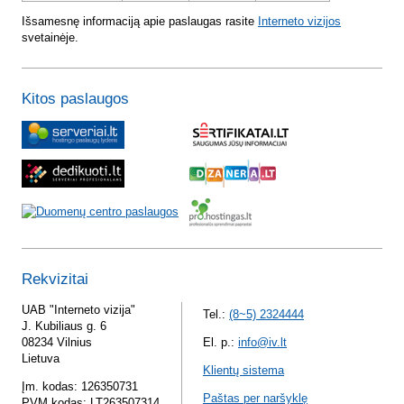
Išsamesnę informaciją apie paslaugas rasite
Interneto vizijos
svetainėje.
Kitos paslaugos
Rekvizitai
UAB "Interneto vizija"
Tel.:
(8~5) 2324444
J. Kubiliaus g. 6
08234 Vilnius
El. p.:
info@iv.lt
Lietuva
Klientų sistema
Įm. kodas: 126350731
Paštas per naršyklę
PVM kodas: LT263507314