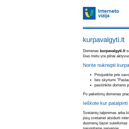
kurpavalgyti.lt
Domenas
kurpavalgyti.lt
sė
šiuo metu yra pilnai aktyvu
Norite nukreipti kurpa
Prisijunkite prie sa
ties skyriumi "Pasla
pasirinkite domeno 
Po pakeitimų domenas pradė
Ieškote kur patalpinti
Svetainių talpinimas arba k
jūsų svetainei atsidurti inte
duomenų bazei suteikimas p
pajungtame serveryje.