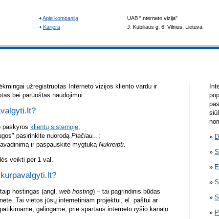
kmingai užregistruotas Interneto vizijos kliento vardu ir
Int
otas bei paruoštas naudojimui.
pop
pas
valgyti.lt?
siū
nor
vo paskyros
klientų sistemoje
;
ugos" pasirinkite nuorodą
Plačiau...
;
D
pavadinimą ir paspauskite mygtuką
Nukreipti
.
S
s veikti per 1 val.
E
 kurpavalgyti.lt?
S
itaip hostingas (angl.
web hosting
) – tai pagrindinis būdas
S
rnete. Tai vietos jūsų internetiniam projektui, el. paštui ar
atikimame, galingame, prie spartaus interneto ryšio kanalo
P