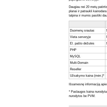
Daugiau nei 20 metų patirti
planai ir patraukli kainoda
talpina ir mumis pasitiki da
Duomenų srautas
Vieta serveryje
El. pašto dėžutės
PHP
MySQL
Multi-Domain
Reseller
Užsakymo kaina (mėn.)*
Išsamesnę informaciją apie
* Paslaugos kaina nurodyta
nurodytos be PVM.