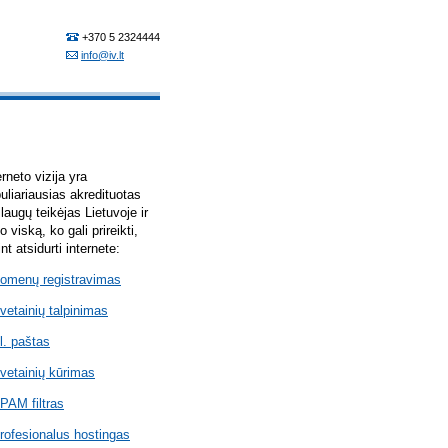
erneto vizija yra
uliariausias akredituotas
laugų teikėjas Lietuvoje ir
lo viską, ko gali prireikti,
int atsidurti internete:
omenų registravimas
vetainių talpinimas
l. paštas
vetainių kūrimas
PAM filtras
rofesionalus hostingas