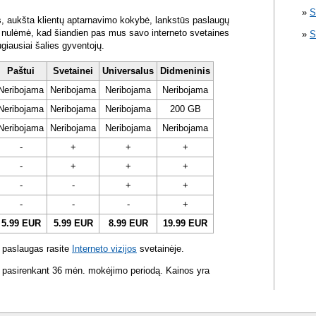
S
s, aukšta klientų aptarnavimo kokybė, lankstūs paslaugų
ra nulėmė, kad šiandien pas mus savo interneto svetaines
S
ugiausiai šalies gyventojų.
Paštui
Svetainei
Universalus
Didmeninis
Neribojama
Neribojama
Neribojama
Neribojama
Neribojama
Neribojama
Neribojama
200 GB
Neribojama
Neribojama
Neribojama
Neribojama
-
+
+
+
-
+
+
+
-
-
+
+
-
-
-
+
5.99 EUR
5.99 EUR
8.99 EUR
19.99 EUR
 paslaugas rasite
Interneto vizijos
svetainėje.
 pasirenkant 36 mėn. mokėjimo periodą. Kainos yra