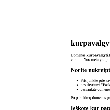
kurpavalgyt
Domenas
kurpavalgyti.l
vardu ir šiuo metu yra pi
Norite nukreipt
Prisijunkite prie 
ties skyriumi "Pas
pasirinkite domen
Po pakeitimų domenas pra
Ieškote kur pat