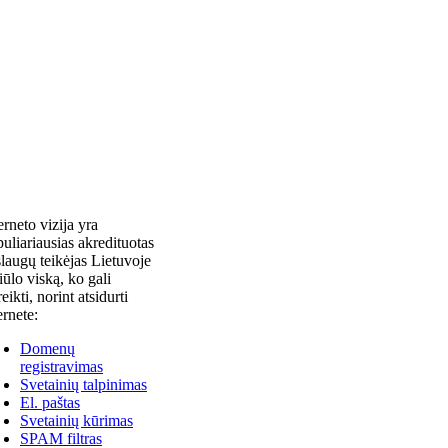
erneto vizija yra
uliariausias akredituotas
laugų teikėjas Lietuvoje
siūlo viską, ko gali
reikti, norint atsidurti
ernete:
Domenų
registravimas
Svetainių talpinimas
El. paštas
Svetainių kūrimas
SPAM filtras