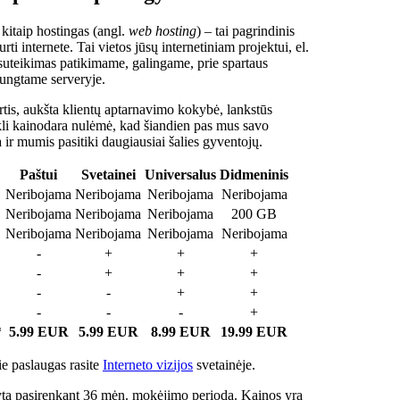
 kitaip hostingas (angl.
web hosting
) – tai pagrindinis
rti internete. Tai vietos jūsų internetiniam projektui, el.
suteikimas patikimame, galingame, prie spartaus
jungtame serveryje.
tis, aukšta klientų aptarnavimo kokybė, lankstūs
ukli kainodara nulėmė, kad šiandien pas mus savo
a ir mumis pasitiki daugiausiai šalies gyventojų.
Paštui
Svetainei
Universalus
Didmeninis
Neribojama
Neribojama
Neribojama
Neribojama
Neribojama
Neribojama
Neribojama
200 GB
Neribojama
Neribojama
Neribojama
Neribojama
-
+
+
+
-
+
+
+
-
-
+
+
-
-
-
+
*
5.99 EUR
5.99 EUR
8.99 EUR
19.99 EUR
e paslaugas rasite
Interneto vizijos
svetainėje.
ta pasirenkant 36 mėn. mokėjimo periodą. Kainos yra