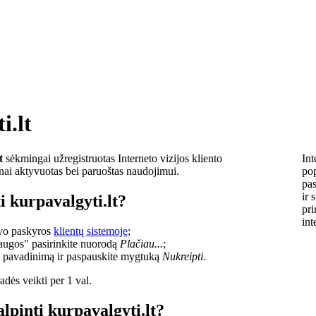
i.lt
t
sėkmingai užregistruotas Interneto vizijos kliento
Int
lnai aktyvuotas bei paruoštas naudojimui.
pop
pas
ir 
i kurpavalgyti.lt?
pri
int
savo paskyros
klientų sistemoje
;
laugos" pasirinkite nuorodą
Plačiau...
;
o pavadinimą ir paspauskite mygtuką
Nukreipti
.
dės veikti per 1 val.
alpinti kurpavalgyti.lt?