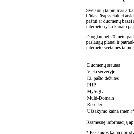
Svetainių talpinimas arba
būdas jūsų svetainei atsidu
paštui ar duomenų bazei 
interneto ryšio kanalo pa
Daugiau nei 20 metų patir
paslaugų planai ir patra
interneto svetaines talpin
Duomenų srautas
Vieta serveryje
El. pašto dėžutės
PHP
MySQL
Multi-Domain
Reseller
Užsakymo kaina (mėn.)
Išsamesnę informaciją api
* Paslaugos kaina nurody