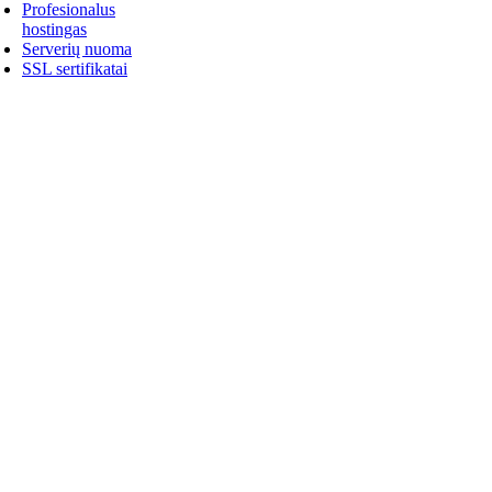
Profesionalus
hostingas
Serverių nuoma
SSL sertifikatai