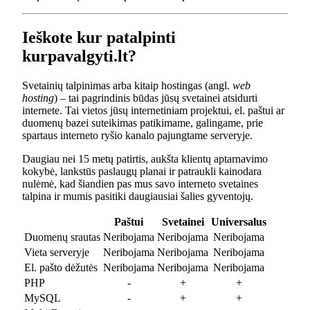
Ieškote kur patalpinti
kurpavalgyti.lt?
Svetainių talpinimas arba kitaip hostingas (angl.
web
hosting
) – tai pagrindinis būdas jūsų svetainei atsidurti
internete. Tai vietos jūsų internetiniam projektui, el. paštui ar
duomenų bazei suteikimas patikimame, galingame, prie
spartaus interneto ryšio kanalo pajungtame serveryje.
Daugiau nei 15 metų patirtis, aukšta klientų aptarnavimo
kokybė, lankstūs paslaugų planai ir patraukli kainodara
nulėmė, kad šiandien pas mus savo interneto svetaines
talpina ir mumis pasitiki daugiausiai šalies gyventojų.
Paštui
Svetainei
Universalus
Duomenų srautas
Neribojama
Neribojama
Neribojama
Vieta serveryje
Neribojama
Neribojama
Neribojama
El. pašto dėžutės
Neribojama
Neribojama
Neribojama
PHP
-
+
+
MySQL
-
+
+