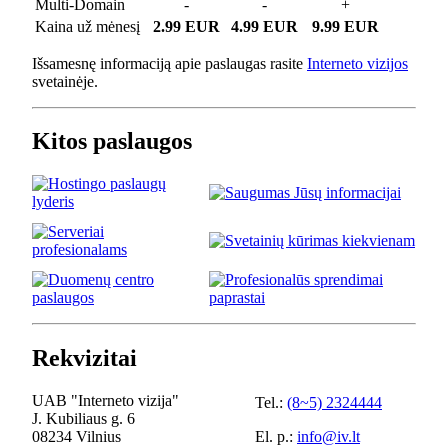
Multi-Domain
-
-
+
Kaina už mėnesį
2.99 EUR
4.99 EUR
9.99 EUR
Išsamesnę informaciją apie paslaugas rasite
Interneto vizijos
svetainėje.
Kitos paslaugos
Rekvizitai
UAB "Interneto vizija"
Tel.:
(8~5) 2324444
J. Kubiliaus g. 6
08234 Vilnius
El. p.:
info@iv.lt