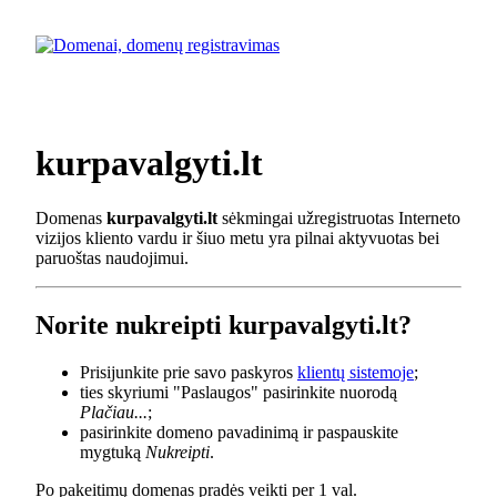
kurpavalgyti.lt
Domenas
kurpavalgyti.lt
sėkmingai užregistruotas Interneto
vizijos kliento vardu ir šiuo metu yra pilnai aktyvuotas bei
paruoštas naudojimui.
Norite nukreipti kurpavalgyti.lt?
Prisijunkite prie savo paskyros
klientų sistemoje
;
ties skyriumi "Paslaugos" pasirinkite nuorodą
Plačiau...
;
pasirinkite domeno pavadinimą ir paspauskite
mygtuką
Nukreipti
.
Po pakeitimų domenas pradės veikti per 1 val.