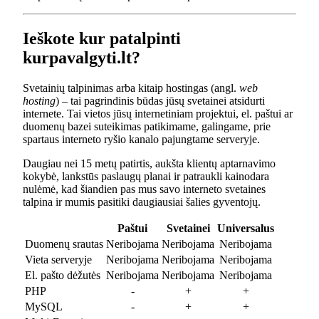
Ieškote kur patalpinti
kurpavalgyti.lt?
Svetainių talpinimas arba kitaip hostingas (angl.
web
hosting
) – tai pagrindinis būdas jūsų svetainei atsidurti
internete. Tai vietos jūsų internetiniam projektui, el. paštui ar
duomenų bazei suteikimas patikimame, galingame, prie
spartaus interneto ryšio kanalo pajungtame serveryje.
Daugiau nei 15 metų patirtis, aukšta klientų aptarnavimo
kokybė, lankstūs paslaugų planai ir patraukli kainodara
nulėmė, kad šiandien pas mus savo interneto svetaines
talpina ir mumis pasitiki daugiausiai šalies gyventojų.
Paštui
Svetainei
Universalus
Duomenų srautas
Neribojama
Neribojama
Neribojama
Vieta serveryje
Neribojama
Neribojama
Neribojama
El. pašto dėžutės
Neribojama
Neribojama
Neribojama
PHP
-
+
+
MySQL
-
+
+