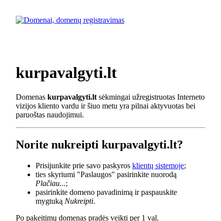
kurpavalgyti.lt
Domenas
kurpavalgyti.lt
sėkmingai užregistruotas Interneto
vizijos kliento vardu ir šiuo metu yra pilnai aktyvuotas bei
paruoštas naudojimui.
Norite nukreipti kurpavalgyti.lt?
Prisijunkite prie savo paskyros
klientų sistemoje
;
ties skyriumi "Paslaugos" pasirinkite nuorodą
Plačiau...
;
pasirinkite domeno pavadinimą ir paspauskite
mygtuką
Nukreipti
.
Po pakeitimų domenas pradės veikti per 1 val.