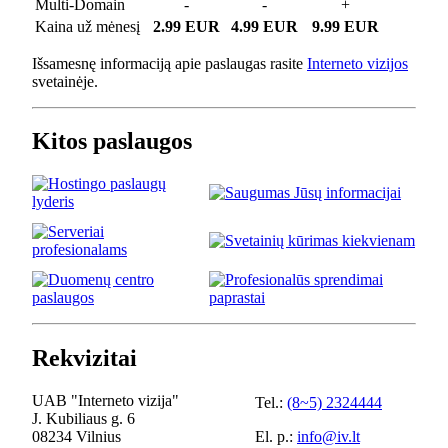
Multi-Domain
-
-
+
Kaina už mėnesį
2.99 EUR
4.99 EUR
9.99 EUR
Išsamesnę informaciją apie paslaugas rasite
Interneto vizijos
svetainėje.
Kitos paslaugos
Rekvizitai
UAB "Interneto vizija"
Tel.:
(8~5) 2324444
J. Kubiliaus g. 6
08234 Vilnius
El. p.:
info@iv.lt