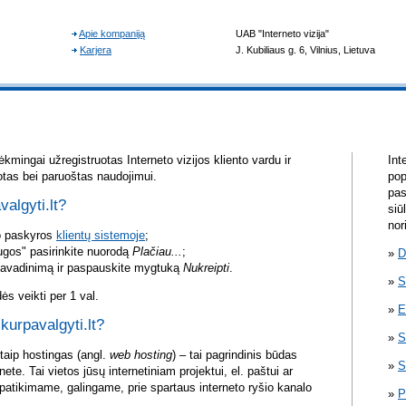
kmingai užregistruotas Interneto vizijos kliento vardu ir
Int
otas bei paruoštas naudojimui.
pop
pas
valgyti.lt?
siū
nor
vo paskyros
klientų sistemoje
;
ugos" pasirinkite nuorodą
Plačiau...
;
D
pavadinimą ir paspauskite mygtuką
Nukreipti
.
S
s veikti per 1 val.
E
 kurpavalgyti.lt?
S
itaip hostingas (angl.
web hosting
) – tai pagrindinis būdas
S
rnete. Tai vietos jūsų internetiniam projektui, el. paštui ar
atikimame, galingame, prie spartaus interneto ryšio kanalo
P