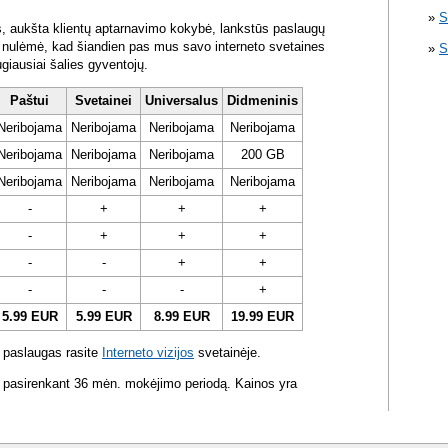
S
s, aukšta klientų aptarnavimo kokybė, lankstūs paslaugų
ra nulėmė, kad šiandien pas mus savo interneto svetaines
S
ugiausiai šalies gyventojų.
Paštui
Svetainei
Universalus
Didmeninis
Neribojama
Neribojama
Neribojama
Neribojama
Neribojama
Neribojama
Neribojama
200 GB
Neribojama
Neribojama
Neribojama
Neribojama
-
+
+
+
-
+
+
+
-
-
+
+
-
-
-
+
5.99 EUR
5.99 EUR
8.99 EUR
19.99 EUR
 paslaugas rasite
Interneto vizijos
svetainėje.
 pasirenkant 36 mėn. mokėjimo periodą. Kainos yra