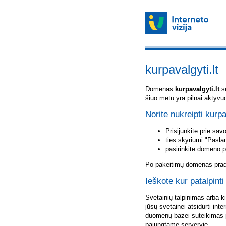
kurpavalgyti.lt
Domenas
kurpavalgyti.lt
sė
šiuo metu yra pilnai aktyvu
Norite nukreipti kurpa
Prisijunkite prie sa
ties skyriumi "Pasla
pasirinkite domeno 
Po pakeitimų domenas pradė
Ieškote kur patalpinti
Svetainių talpinimas arba k
jūsų svetainei atsidurti inte
duomenų bazei suteikimas p
pajungtame serveryje.