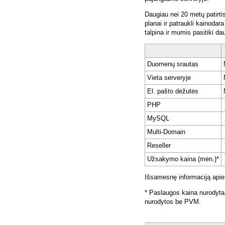
Daugiau nei 20 metų patirti
planai ir patraukli kainoda
talpina ir mumis pasitiki da
Duomenų srautas
Vieta serveryje
El. pašto dėžutės
PHP
MySQL
Multi-Domain
Reseller
Užsakymo kaina (mėn.)*
Išsamesnę informaciją apie
* Paslaugos kaina nurodyta
nurodytos be PVM.